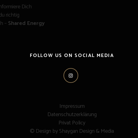
nformiere Dich
du richtig
ch –
Shared Energy
FOLLOW US ON SOCIAL MEDIA
Impressum
Datenschutzerklärung
Privat Policy
© Design by Shaygan Design & Media